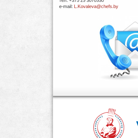
тел. +375 29 3070930
e-mail:
L.Kovaleva@chefs.by