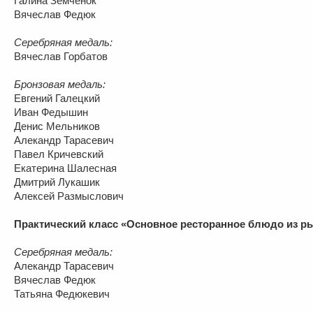
Галина Земченок
Вячеслав Федюк
Серебряная медаль:
Вячеслав Горбатов
Бронзовая медаль:
Евгений Галецкий
Иван Федышин
Денис Мельников
Алекандр Тарасевич
Павел Кричевский
Екатерина Шалесная
Дмитрий Лукашик
Алексей Размыслович
Практический класс «Основное ресторанное блюдо из 
Серебряная медаль:
Алекандр Тарасевич
Вячеслав Федюк
Татьяна Федюкевич